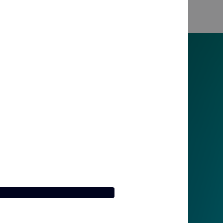
ellido
ompañía
uesto