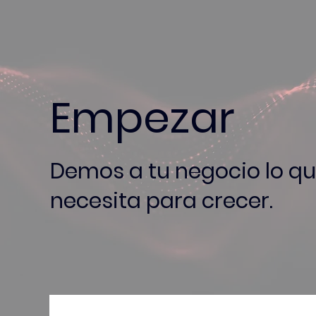
Empezar
Demos a tu negocio lo q
necesita para crecer.