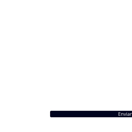
Nombre
Ap
Email
C
Teléfono
P
Enviar